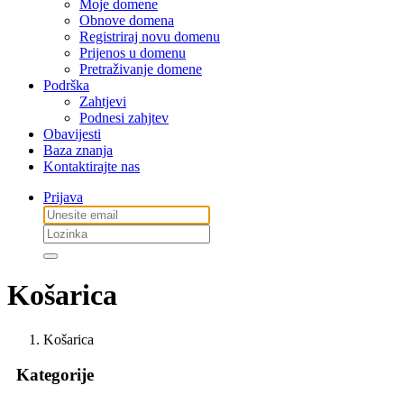
Moje domene
Obnove domena
Registriraj novu domenu
Prijenos u domenu
Pretraživanje domene
Podrška
Zahtjevi
Podnesi zahjtev
Obavijesti
Baza znanja
Kontaktirajte nas
Prijava
Košarica
Košarica
Kategorije