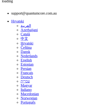
loading
support@quantumcore.com.au
Hrvatski
العربية
Azerbaijani
Català
中文
Hrvatski
Čeština
Dansk
Nederlands
English
Estonian
Persian
Français
Deutsch
עברית
Magyar
Italiano
Macedonian
Norwegian
Português