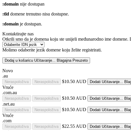
:domain
nije dostupan
:tld
domene trenutno nisu dostupne.
:domain
je dostupan.
Kontaktirajte nas
Otkrili smo da je domena koju ste unijeli međunarodno ime domene. Da 
Molimo odaberite jezik domene koju želite registrirati.
Dodaj u košaricu
Učitavanje...
Blagajna
Preuzeto
Novo
.au
$10.50 AUD
Neraspoloživa
Neraspoloživa
Dodati
Učitavanje...
Bla
Vruće
.com.au
$10.50 AUD
Neraspoloživa
Neraspoloživa
Dodati
Učitavanje...
Bla
.net.au
$10.50 AUD
Neraspoloživa
Neraspoloživa
Dodati
Učitavanje...
Bla
Vruće
.com
$22.55 AUD
Neraspoloživa
Neraspoloživa
Dodati
Učitavanje...
Bla