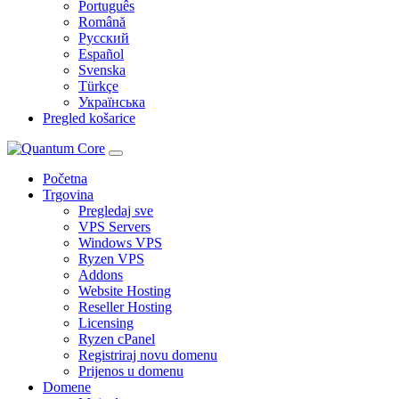
Português
Română
Русский
Español
Svenska
Türkçe
Українська
Pregled košarice
Početna
Trgovina
Pregledaj sve
VPS Servers
Windows VPS
Ryzen VPS
Addons
Website Hosting
Reseller Hosting
Licensing
Ryzen cPanel
Registriraj novu domenu
Prijenos u domenu
Domene