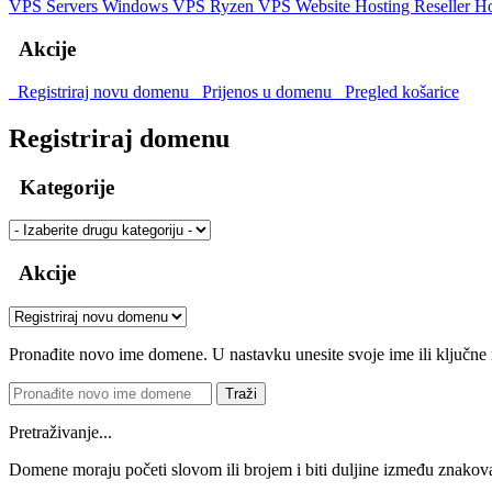
VPS Servers
Windows VPS
Ryzen VPS
Website Hosting
Reseller H
Akcije
Registriraj novu domenu
Prijenos u domenu
Pregled košarice
Registriraj domenu
Kategorije
Akcije
Pronađite novo ime domene. U nastavku unesite svoje ime ili ključne ri
Traži
Pretraživanje...
Domene moraju početi slovom ili brojem
i biti duljine između znako