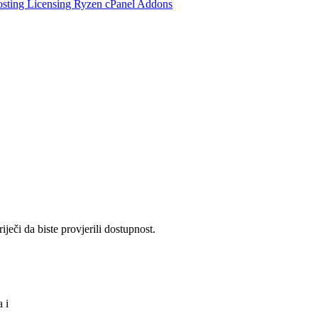
osting
Licensing
Ryzen cPanel
Addons
ječi da biste provjerili dostupnost.
va
i