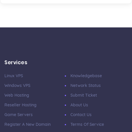
Services
Linux VPS
Knowledgebase
Windows VPS
Network Status
Web Hosting
Submit Ticket
Reseller Hosting
About Us
Game Servers
Contact Us
Register A New Domain
Terms Of Service