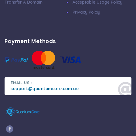
Transfer A Domain
Acceptable Usage Policy
Privacy Polciy
Payment Methods
EMAIL US :
support@quantumcore.com.au