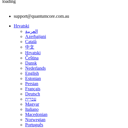
loading
support@quantumcore.com.au
Hrvatski
العربية
Azerbaijani
Català
中文
Hrvatski
Čeština
Dansk
Nederlands
English
Estonian
Persian
Français
Deutsch
עברית
Magyar
Italiano
Macedonian
Norwegian
Português