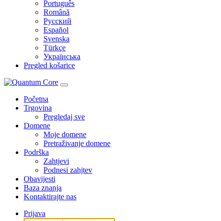
Português
Română
Русский
Español
Svenska
Türkçe
Українська
Pregled košarice
Početna
Trgovina
Pregledaj sve
Domene
Moje domene
Pretraživanje domene
Podrška
Zahtjevi
Podnesi zahjtev
Obavijesti
Baza znanja
Kontaktirajte nas
Prijava