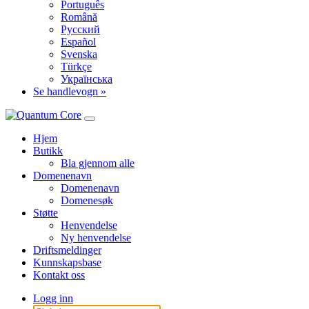
Português
Română
Русский
Español
Svenska
Türkçe
Українська
Se handlevogn »
Hjem
Butikk
Bla gjennom alle
Domenenavn
Domenenavn
Domenesøk
Støtte
Henvendelse
Ny henvendelse
Driftsmeldinger
Kunnskapsbase
Kontakt oss
Logg inn