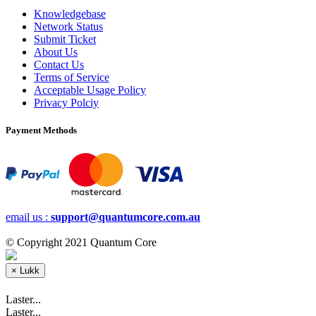
Knowledgebase
Network Status
Submit Ticket
About Us
Contact Us
Terms of Service
Acceptable Usage Policy
Privacy Polciy
Payment Methods
email us :
support@quantumcore.com.au
© Copyright 2021 Quantum Core
×
Lukk
Laster...
Laster...