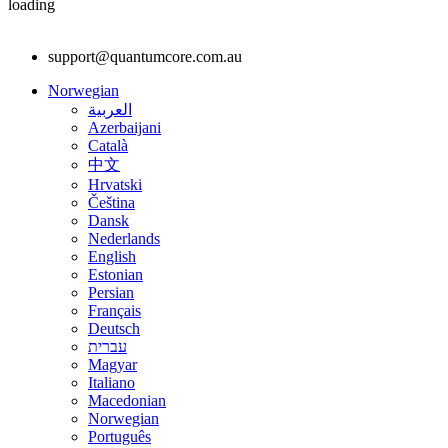
loading
support@quantumcore.com.au
Norwegian
العربية
Azerbaijani
Català
中文
Hrvatski
Čeština
Dansk
Nederlands
English
Estonian
Persian
Français
Deutsch
עברית
Magyar
Italiano
Macedonian
Norwegian
Português